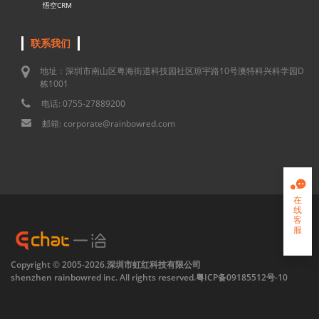
悟空CRM
联系我们
地址：深圳市南山区粤海街道科技园社区琼宇路10号澳特科兴科学园D
栋1001
电话: 0755-27889200
邮箱: corporate@rainbowred.com

在
线
客
服

Copyright © 2005-2026.深圳市虹红科技有限公司
shenzhen rainbowred inc. All rights reserved.
粤ICP备09185512号-10