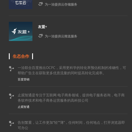

为一洽提供云存储服务
友盟+

为一洽提供云推送服务
生态合作
一洽联合百度推出OCPC，采用更科学的转化率预估机制的准确性，可

帮助广告主在获取更多优质流量的同时提高转化完成率。
百度营销
止观智通是专注于互联网 电子商务领域，提供电子服务咨询，电子商

务软件技术和电子商务运营服务的高科技公司
止观智通
告别繁重，让工作更加“轻”“薄”，任何时间，任何地点，打开浏览器即

可办公