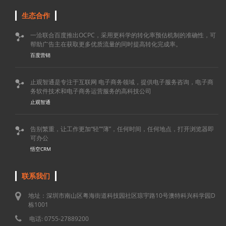
生态合作
一洽联合百度推出OCPC，采用更科学的转化率预估机制的准确性，可

帮助广告主在获取更多优质流量的同时提高转化完成率。
百度营销
止观智通是专注于互联网 电子商务领域，提供电子服务咨询，电子商

务软件技术和电子商务运营服务的高科技公司
止观智通
告别繁重，让工作更加“轻”“薄”，任何时间，任何地点，打开浏览器即

可办公
悟空CRM
联系我们
地址：深圳市南山区粤海街道科技园社区琼宇路10号澳特科兴科学园D
栋1001
电话: 0755-27889200