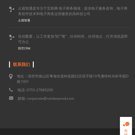
止观智通是专注于互联网 电子商务领域，提供电子服务咨询，电子商

务软件技术和电子商务运营服务的高科技公司
止观智通
告别繁重，让工作更加“轻”“薄”，任何时间，任何地点，打开浏览器即

可办公
悟空CRM
联系我们
地址：深圳市南山区粤海街道科技园社区琼宇路10号澳特科兴科学园D
栋1001
电话: 0755-27889200
邮箱: corporate@rainbowred.com

在
线