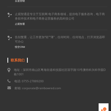
百度营销
止观智通是专注于互联网 电子商务领域，提供电子服务咨询，电子商

务软件技术和电子商务运营服务的高科技公司
止观智通
告别繁重，让工作更加“轻”“薄”，任何时间，任何地点，打开浏览器即

可办公
悟空CRM
联系我们
地址：深圳市南山区粤海街道科技园社区琼宇路10号澳特科兴科学园D
栋1001
电话: 0755-27889200
邮箱: corporate@rainbowred.com
