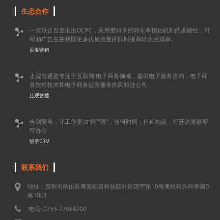
生态合作
一洽联合百度推出OCPC，采用更科学的转化率预估机制的准确性，可

帮助广告主在获取更多优质流量的同时提高转化完成率。
百度营销
止观智通是专注于互联网 电子商务领域，提供电子服务咨询，电子商

务软件技术和电子商务运营服务的高科技公司
止观智通
告别繁重，让工作更加“轻”“薄”，任何时间，任何地点，打开浏览器即

可办公
悟空CRM
联系我们
地址：深圳市南山区粤海街道科技园社区琼宇路10号澳特科兴科学园D
栋1001
电话: 0755-27889200