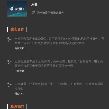
友盟+

为一洽提供云推送服务
生态合作
一洽联合百度推出OCPC，采用更科学的转化率预估机制的准确性，可

帮助广告主在获取更多优质流量的同时提高转化完成率。
百度营销
止观智通是专注于互联网 电子商务领域，提供电子服务咨询，电子商

务软件技术和电子商务运营服务的高科技公司
止观智通
告别繁重，让工作更加“轻”“薄”，任何时间，任何地点，打开浏览器即

可办公
悟空CRM
联系我们