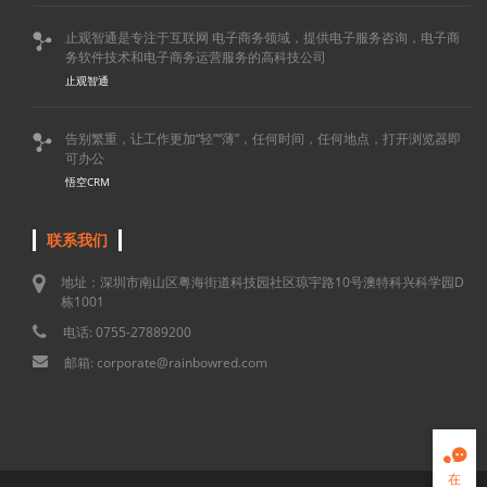
止观智通是专注于互联网 电子商务领域，提供电子服务咨询，电子商

务软件技术和电子商务运营服务的高科技公司
止观智通
告别繁重，让工作更加“轻”“薄”，任何时间，任何地点，打开浏览器即

可办公
悟空CRM
联系我们
地址：深圳市南山区粤海街道科技园社区琼宇路10号澳特科兴科学园D
栋1001
电话: 0755-27889200
邮箱: corporate@rainbowred.com

在