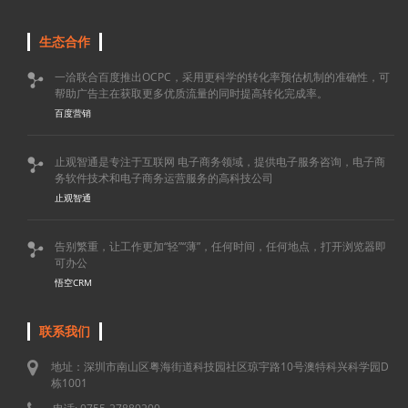
生态合作
一洽联合百度推出OCPC，采用更科学的转化率预估机制的准确性，可

帮助广告主在获取更多优质流量的同时提高转化完成率。
百度营销
止观智通是专注于互联网 电子商务领域，提供电子服务咨询，电子商

务软件技术和电子商务运营服务的高科技公司
止观智通
告别繁重，让工作更加“轻”“薄”，任何时间，任何地点，打开浏览器即

可办公
悟空CRM
联系我们
地址：深圳市南山区粤海街道科技园社区琼宇路10号澳特科兴科学园D
栋1001