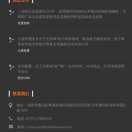
一洽联合百度推出OCPC，采用更科学的转化率预估机制的准确性，可

帮助广告主在获取更多优质流量的同时提高转化完成率。
百度营销
止观智通是专注于互联网 电子商务领域，提供电子服务咨询，电子商

务软件技术和电子商务运营服务的高科技公司
止观智通
告别繁重，让工作更加“轻”“薄”，任何时间，任何地点，打开浏览器即

可办公
悟空CRM
联系我们
地址：深圳市南山区粤海街道科技园社区琼宇路10号澳特科兴科学园D
栋1001
电话: 0755-27889200
邮箱: corporate@rainbowred.com