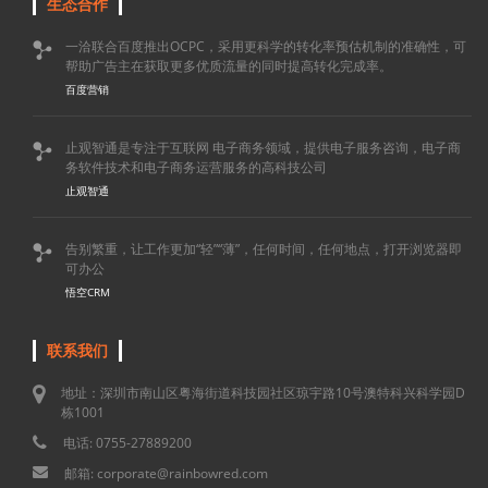
生态合作
一洽联合百度推出OCPC，采用更科学的转化率预估机制的准确性，可

帮助广告主在获取更多优质流量的同时提高转化完成率。
百度营销
止观智通是专注于互联网 电子商务领域，提供电子服务咨询，电子商

务软件技术和电子商务运营服务的高科技公司
止观智通
告别繁重，让工作更加“轻”“薄”，任何时间，任何地点，打开浏览器即

可办公
悟空CRM
联系我们
地址：深圳市南山区粤海街道科技园社区琼宇路10号澳特科兴科学园D
栋1001
电话: 0755-27889200
邮箱: corporate@rainbowred.com