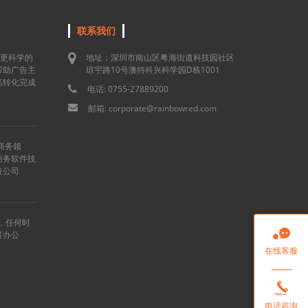
联系我们
用更科学的
地址：深圳市南山区粤海街道科技园社区
帮助广告主
琼宇路10号澳特科兴科学园D栋1001
高转化完成
电话: 0755-27889200
邮箱: corporate@rainbowred.com
商务领
商务软件技
技公司
”，任何时

可办公
在线客服

电话咨询