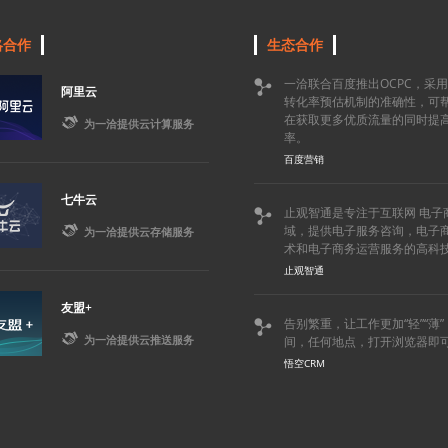
略合作
生态合作
一洽联合百度推出OCPC，采

阿里云
转化率预估机制的准确性，可
在获取更多优质流量的同时提

为一洽提供云计算服务
率。
百度营销
七牛云
止观智通是专注于互联网 电子


域，提供电子服务咨询，电子
为一洽提供云存储服务
术和电子商务运营服务的高科
止观智通
友盟+
告别繁重，让工作更加“轻”“薄


为一洽提供云推送服务
间，任何地点，打开浏览器即
悟空CRM