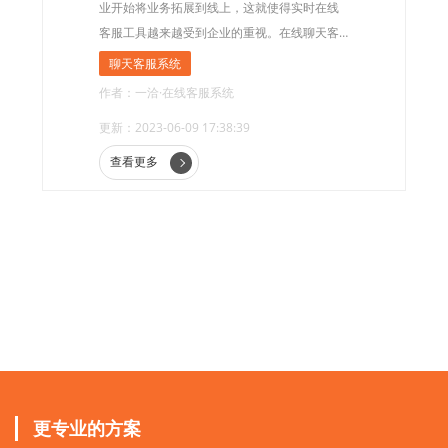
业开始将业务拓展到线上，这就使得实时在线
客服工具越来越受到企业的重视。在线聊天客
服系统是其中一种非常受欢迎的实时在线客服
聊天客服系统
工具，它的不断升级和改进使得这个解决方案
作者：一洽·在线客服系统
在很多场景下表现出色，成为企业经营的关键
更新：2023-06-09 17:38:39
部分。
查看更多
更专业的方案