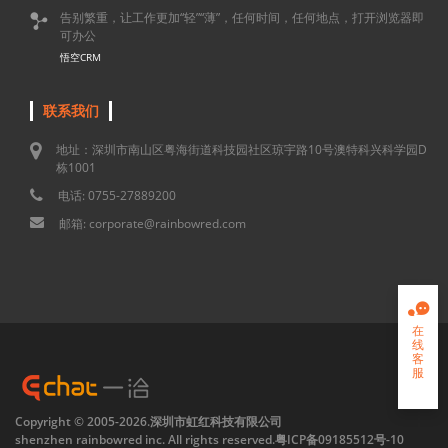
告别繁重，让工作更加“轻”“薄”，任何时间，任何地点，打开浏览器即

可办公
悟空CRM
联系我们
地址：深圳市南山区粤海街道科技园社区琼宇路10号澳特科兴科学园D
栋1001
电话: 0755-27889200
邮箱: corporate@rainbowred.com

在
线
客
服

Copyright © 2005-2026.深圳市虹红科技有限公司
shenzhen rainbowred inc. All rights reserved.
粤ICP备09185512号-10