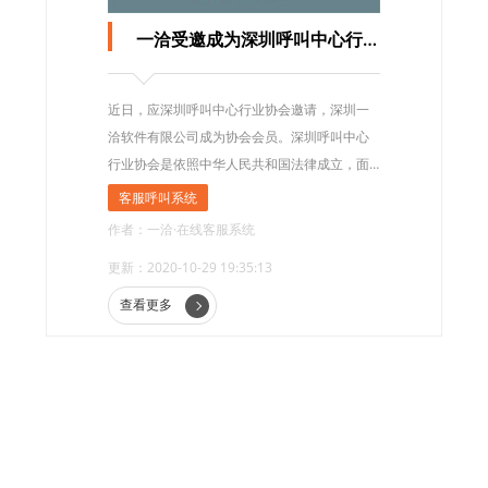
一洽受邀成为深圳呼叫中心行业协会会员
近日，应深圳呼叫中心行业协会邀请，深圳一
洽软件有限公司成为协会会员。深圳呼叫中心
行业协会是依照中华人民共和国法律成立，面
向深圳市从事呼叫中心、在线客服系统、通讯
客服呼叫系统
服务等行业有关的企业、事业单位和个人自愿
作者：一洽·在线客服系统
参加的深圳市呼叫中心行业协会应为非盈利性
更新：2020-10-29 19:35:13
社团组织
查看更多