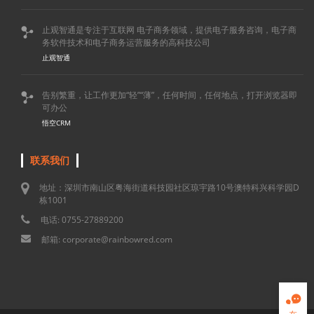
止观智通是专注于互联网 电子商务领域，提供电子服务咨询，电子商

务软件技术和电子商务运营服务的高科技公司
止观智通
告别繁重，让工作更加“轻”“薄”，任何时间，任何地点，打开浏览器即

可办公
悟空CRM
联系我们
地址：深圳市南山区粤海街道科技园社区琼宇路10号澳特科兴科学园D
栋1001
电话: 0755-27889200
邮箱: corporate@rainbowred.com
