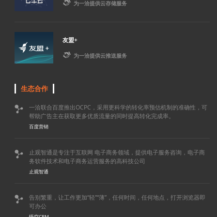

为一洽提供云存储服务
友盟+

为一洽提供云推送服务
生态合作
一洽联合百度推出OCPC，采用更科学的转化率预估机制的准确性，可

帮助广告主在获取更多优质流量的同时提高转化完成率。
百度营销
止观智通是专注于互联网 电子商务领域，提供电子服务咨询，电子商

务软件技术和电子商务运营服务的高科技公司
止观智通
告别繁重，让工作更加“轻”“薄”，任何时间，任何地点，打开浏览器即

可办公
悟空CRM