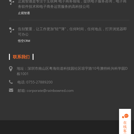
止观智通是专注于互联网 电子商务领域，提供电子服务咨询，电子商

务软件技术和电子商务运营服务的高科技公司
止观智通
告别繁重，让工作更加“轻”“薄”，任何时间，任何地点，打开浏览器即

可办公
悟空CRM
联系我们
地址：深圳市南山区粤海街道科技园社区琼宇路10号澳特科兴科学园D
栋1001
电话: 0755-27889200
邮箱: corporate@rainbowred.com

在
线
客