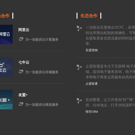
略合作
生态合作
一洽联合百度推出OCPC，采

阿里云
转化率预估机制的准确性，可
在获取更多优质流量的同时提

为一洽提供云计算服务
率。
百度营销
七牛云
止观智通是专注于互联网 电子


域，提供电子服务咨询，电子
为一洽提供云存储服务
术和电子商务运营服务的高科
止观智通
友盟+
告别繁重，让工作更加“轻”“薄


为一洽提供云推送服务
间，任何地点，打开浏览器即
悟空CRM