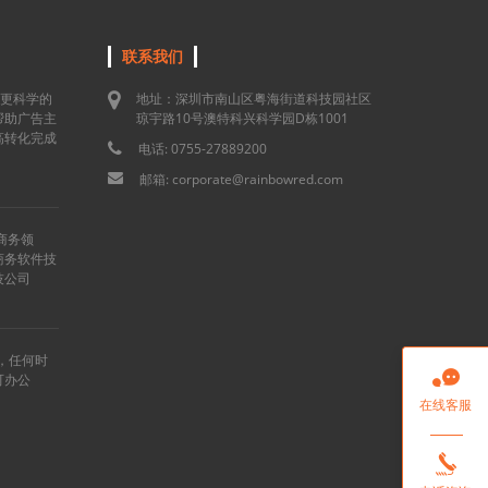
联系我们
用更科学的
地址：深圳市南山区粤海街道科技园社区
帮助广告主
琼宇路10号澳特科兴科学园D栋1001
高转化完成
电话: 0755-27889200
邮箱: corporate@rainbowred.com
商务领
商务软件技
技公司
”，任何时

可办公
在线客服
