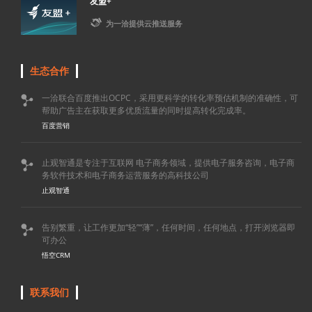
友盟+

为一洽提供云推送服务
生态合作
一洽联合百度推出OCPC，采用更科学的转化率预估机制的准确性，可

帮助广告主在获取更多优质流量的同时提高转化完成率。
百度营销
止观智通是专注于互联网 电子商务领域，提供电子服务咨询，电子商

务软件技术和电子商务运营服务的高科技公司
止观智通
告别繁重，让工作更加“轻”“薄”，任何时间，任何地点，打开浏览器即

可办公
悟空CRM
联系我们