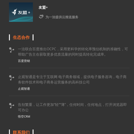
友盟+

为一洽提供云推送服务
生态合作
一洽联合百度推出OCPC，采用更科学的转化率预估机制的准确性，可

帮助广告主在获取更多优质流量的同时提高转化完成率。
百度营销
止观智通是专注于互联网 电子商务领域，提供电子服务咨询，电子商

务软件技术和电子商务运营服务的高科技公司
止观智通
告别繁重，让工作更加“轻”“薄”，任何时间，任何地点，打开浏览器即

可办公
悟空CRM
联系我们