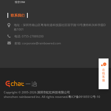
悟空CRM
联系我们
地址：深圳市南山区粤海街道科技园社区琼宇路10号澳特科兴科学园D
栋1001
电话: 0755-27889200
邮箱: corporate@rainbowred.com

在
线
客
服

Copyright © 2005-2026.深圳市虹红科技有限公司
shenzhen rainbowred inc. All rights reserved.
粤ICP备09185512号-10