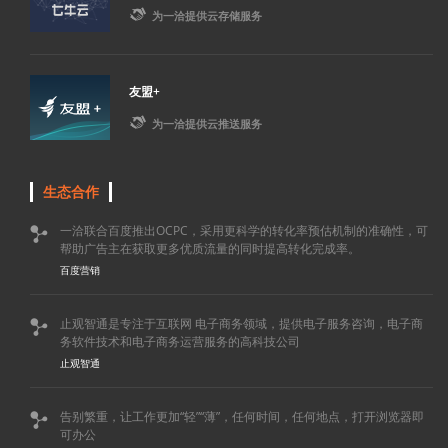

为一洽提供云存储服务
友盟+

为一洽提供云推送服务
生态合作
一洽联合百度推出OCPC，采用更科学的转化率预估机制的准确性，可

帮助广告主在获取更多优质流量的同时提高转化完成率。
百度营销
止观智通是专注于互联网 电子商务领域，提供电子服务咨询，电子商

务软件技术和电子商务运营服务的高科技公司
止观智通
告别繁重，让工作更加“轻”“薄”，任何时间，任何地点，打开浏览器即

可办公