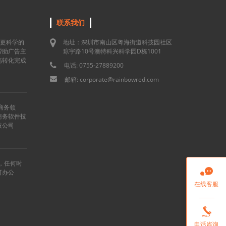
联系我们
用更科学的
地址：深圳市南山区粤海街道科技园社区
帮助广告主
琼宇路10号澳特科兴科学园D栋1001
高转化完成
电话: 0755-27889200
邮箱: corporate@rainbowred.com
商务领
商务软件技
技公司
”，任何时

可办公
在线客服

电话咨询