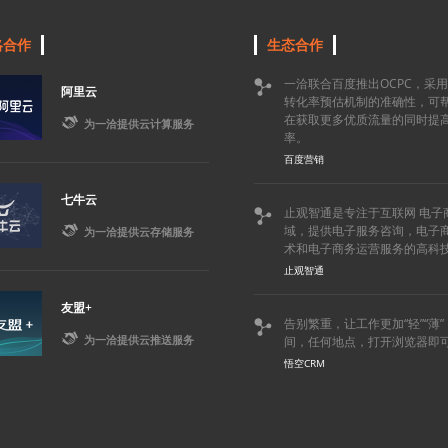
略合作
生态合作
一洽联合百度推出OCPC，采

阿里云
转化率预估机制的准确性，可
在获取更多优质流量的同时提

为一洽提供云计算服务
率。
百度营销
七牛云
止观智通是专注于互联网 电子


域，提供电子服务咨询，电子
为一洽提供云存储服务
术和电子商务运营服务的高科
止观智通
友盟+
告别繁重，让工作更加“轻”“薄


为一洽提供云推送服务
间，任何地点，打开浏览器即
悟空CRM