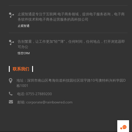
止观智通是专注于互联网 电子商务领域，提供电子服务咨询，电子商

务软件技术和电子商务运营服务的高科技公司
止观智通
告别繁重，让工作更加“轻”“薄”，任何时间，任何地点，打开浏览器即

可办公
悟空CRM
联系我们
地址：深圳市南山区粤海街道科技园社区琼宇路10号澳特科兴科学园D
栋1001
电话: 0755-27889200
邮箱: corporate@rainbowred.com
