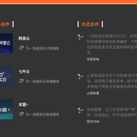
略合作
生态合作
一洽联合百度推出OCPC，采

阿里云
转化率预估机制的准确性，可
在获取更多优质流量的同时提

为一洽提供云计算服务
率。
百度营销
七牛云
止观智通是专注于互联网 电子


域，提供电子服务咨询，电子
为一洽提供云存储服务
术和电子商务运营服务的高科
止观智通
友盟+
告别繁重，让工作更加“轻”“薄


为一洽提供云推送服务
间，任何地点，打开浏览器即
悟空CRM