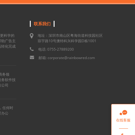
联系我们
用更科学的
地址：深圳市南山区粤海街道科技园社区
帮助广告主
琼宇路10号澳特科兴科学园D栋1001
高转化完成
电话: 0755-27889200
邮箱: corporate@rainbowred.com
商务领
商务软件技
技公司
”，任何时

可办公
在线客服