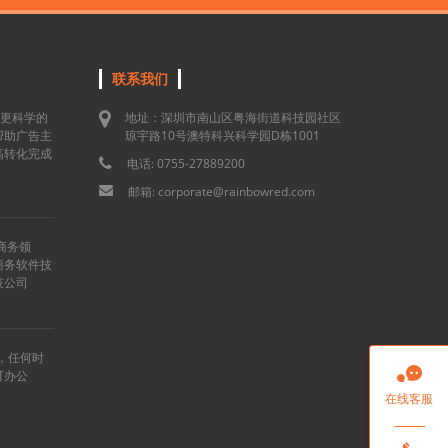
联系我们
用更科学的
地址：深圳市南山区粤海街道科技园社区
帮助广告主
琼宇路10号澳特科兴科学园D栋1001
高转化完成
电话: 0755-27889200
邮箱: corporate@rainbowred.com
商务领
商务软件技
技公司
”，任何时

可办公
在线客服