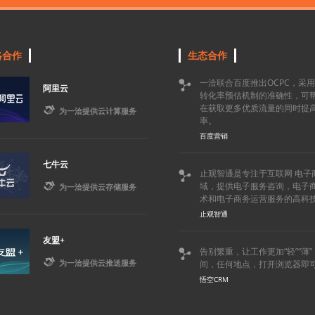
略合作
生态合作
一洽联合百度推出OCPC，采

阿里云
转化率预估机制的准确性，可
在获取更多优质流量的同时提

为一洽提供云计算服务
率。
百度营销
七牛云
止观智通是专注于互联网 电子


域，提供电子服务咨询，电子
为一洽提供云存储服务
术和电子商务运营服务的高科
止观智通
友盟+
告别繁重，让工作更加“轻”“薄


为一洽提供云推送服务
间，任何地点，打开浏览器即
悟空CRM