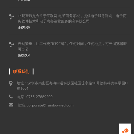
止观智通是专注于互联网 电子商务领域，提供电子服务咨询，电子商

务软件技术和电子商务运营服务的高科技公司
止观智通
告别繁重，让工作更加“轻”“薄”，任何时间，任何地点，打开浏览器即

可办公
悟空CRM
联系我们
地址：深圳市南山区粤海街道科技园社区琼宇路10号澳特科兴科学园D
栋1001
电话: 0755-27889200
邮箱: corporate@rainbowred.com
