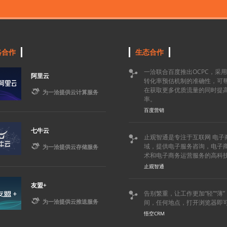
略合作
生态合作
一洽联合百度推出OCPC，采

阿里云
转化率预估机制的准确性，可
在获取更多优质流量的同时提

为一洽提供云计算服务
率。
百度营销
七牛云
止观智通是专注于互联网 电子


域，提供电子服务咨询，电子
为一洽提供云存储服务
术和电子商务运营服务的高科
止观智通
友盟+
告别繁重，让工作更加“轻”“薄


为一洽提供云推送服务
间，任何地点，打开浏览器即
悟空CRM