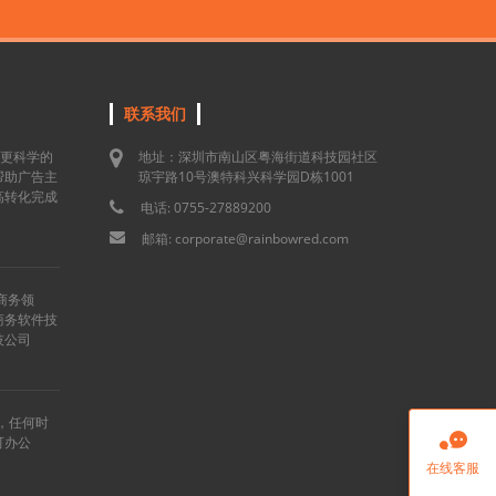
联系我们
用更科学的
地址：深圳市南山区粤海街道科技园社区
帮助广告主
琼宇路10号澳特科兴科学园D栋1001
高转化完成
电话: 0755-27889200
邮箱: corporate@rainbowred.com
商务领
商务软件技
技公司
”，任何时

可办公
在线客服